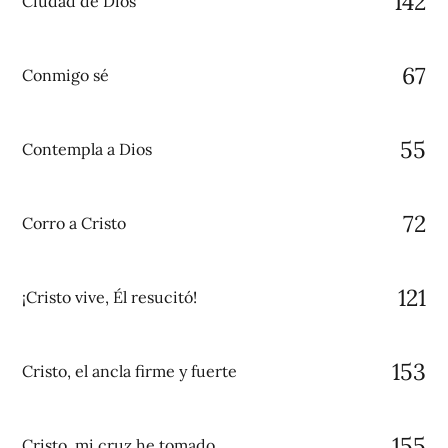
142
Ciudad de Dios
67
Conmigo sé
55
Contempla a Dios
72
Corro a Cristo
121
¡Cristo vive, Él resucitó!
153
Cristo, el ancla firme y fuerte
155
Cristo, mi cruz he tomado