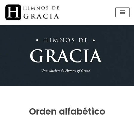
Saltar
al
contenido
Orden alfabético