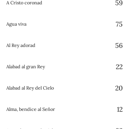
59
A Cristo coronad
75
Agua viva
56
Al Rey adorad
22
Alabad al gran Rey
20
Alabad al Rey del Cielo
12
Alma, bendice al Señor