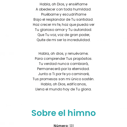
Habla, oh Dios, y enséñame
A obedecer con toda humildad.
Pruébame y escudríñame
Bajo el resplandor de Tu santidad.
Haz crecer mi fe, haz que pueda ver
Tu glorioso amor y Tu autoridad.
Que Tu voz, voz de gran poder,
Quite de mi ser la incredulidad.
Habla, oh dios, y renuévame;
Para comprender Tus propósitos.
Tu verdad nunca cambiará,
Permanecerá por la eternidad.
Junto a Ti por fe yo caminaré,
Tus promesas son mi único sostén.
Habla, oh Dios, edifícanos,
Llena el mundo hoy de Tu gloria.
Sobre el himno
Número:
131