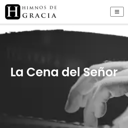
Saltar
al
contenido
La Cena del Señor