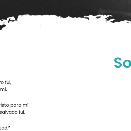
So
 fui,
 mí.
isto para mí;
alvado fui.
tad.”