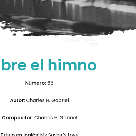
bre el himno
Número:
65
Autor
: Charles H. Gabriel
Compositor
: Charles H. Gabriel
Título en inglés
: My Savior’s Love