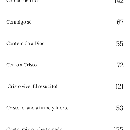
142
Ciudad de Dios
67
Conmigo sé
55
Contempla a Dios
72
Corro a Cristo
121
¡Cristo vive, Él resucitó!
153
Cristo, el ancla firme y fuerte
155
Cristo, mi cruz he tomado