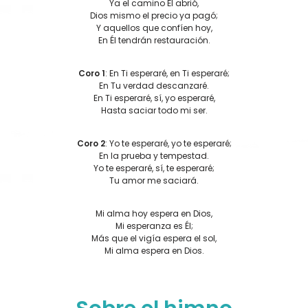
Ya el camino Él abrió,
Dios mismo el precio ya pagó;
Y aquellos que confíen hoy,
En Él tendrán restauración.
Coro 1
: En Ti esperaré, en Ti esperaré;
En Tu verdad descanzaré.
En Ti esperaré, sí, yo esperaré,
Hasta saciar todo mi ser.
Coro 2
: Yo te esperaré, yo te esperaré;
En la prueba y tempestad.
Yo te esperaré, sí, te esperaré;
Tu amor me saciará.
Mi alma hoy espera en Dios,
Mi esperanza es Él;
Más que el vigía espera el sol,
Mi alma espera en Dios.