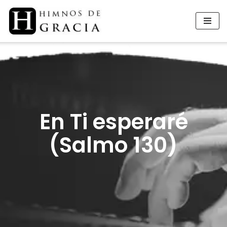
Saltar
al
contenido
En Ti esperaré
(Salmo 130)