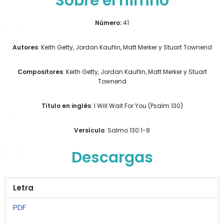
Sobre el himno
Número:
41
Autores
: Keith Getty, Jordan Kauflin, Matt Merker y Stuart Townend
Compositores
: Keith Getty, Jordan Kauflin, Matt Merker y Stuart
Townend
Título en inglés
: I Will Wait For You (Psalm 130)
Versículo
: Salmo 130:1-8
Descargas
Letra
PDF