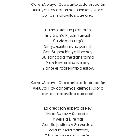
Coro
: ¡Aleluya! Que cante toda creación
¡Aleluya! Hoy cantemos, demos ¡Gloria!
por las maravillas que creó.
El Trino Dios un plan creó,
Envió a Su Hijo, Emanuel;
Su vida entregó,
Sin yo existir murió por mí.
Con Su perdón ya libre soy,
Su santidad me transformó,
Y un hombre nuevo soy,
Y ante el Padre limpio estoy.
Coro
: ¡Aleluya! Que cante toda creación
¡Aleluya! Hoy cantemos, demos ¡Gloria!
por las maravillas que creó.
La creación espera al Rey,
Mirar Su faz y Su poder;
Y verle a Él reinar
Con Su justicia y Su verdad.
Toda la tierra cantará,
Y las naciones se unirán,