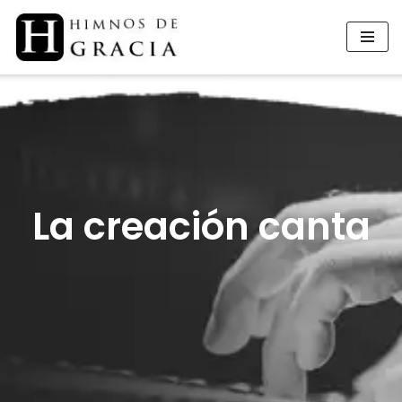
Saltar
al
contenido
La creación canta