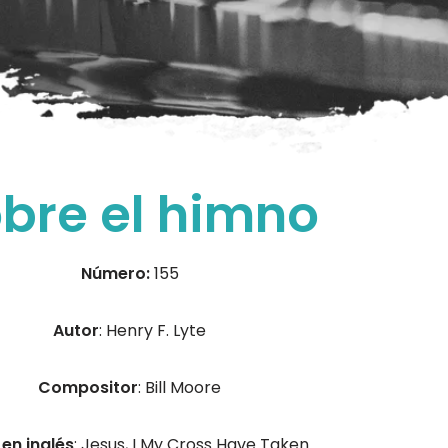
bre el himno
Número:
155
Autor
: Henry F. Lyte
Compositor
: Bill Moore
 en inglés
: Jesus, I My Cross Have Taken