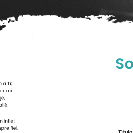
So
 a Ti;
or mí.
jé,
llé.
infiel;
re fiel.
Título