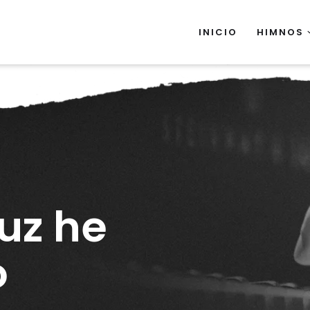
INICIO
HIMNOS
ruz he
o