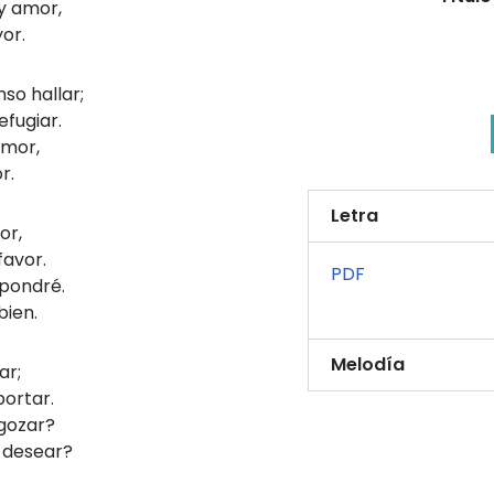
y amor,
or.
so hallar;
efugiar.
amor,
r.
Letra
or,
favor.
PDF
 pondré.
bien.
Melodía
ar;
ortar.
 gozar?
 desear?