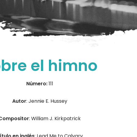
bre el himno
Número:
111
Autor
: Jennie E. Hussey
Compositor
: William J. Kirkpatrick
ítulo en inglés
: Lead Me to Calvary