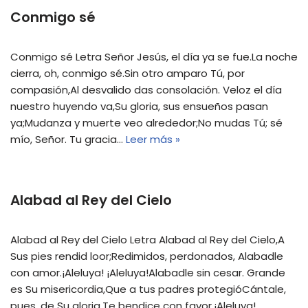
Conmigo sé
Conmigo sé Letra Señor Jesús, el día ya se fue.La noche
cierra, oh, conmigo sé.Sin otro amparo Tú, por
compasión,Al desvalido das consolación. Veloz el día
nuestro huyendo va,Su gloria, sus ensueños pasan
ya;Mudanza y muerte veo alrededor;No mudas Tú; sé
mío, Señor. Tu gracia…
Leer más »
Alabad al Rey del Cielo
Alabad al Rey del Cielo Letra Alabad al Rey del Cielo,A
Sus pies rendid loor;Redimidos, perdonados, Alabadle
con amor.¡Aleluya! ¡Aleluya!Alabadle sin cesar. Grande
es Su misericordia,Que a tus padres protegióCántale,
pues, de Su gloria,Te bendice con favor.¡Aleluya!