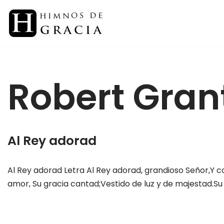
Saltar
al
contenido
Robert Gran
Al Rey adorad
Al Rey adorad Letra Al Rey adorad, grandioso Señor,Y co
amor, Su gracia cantad;Vestido de luz y de majestad.S