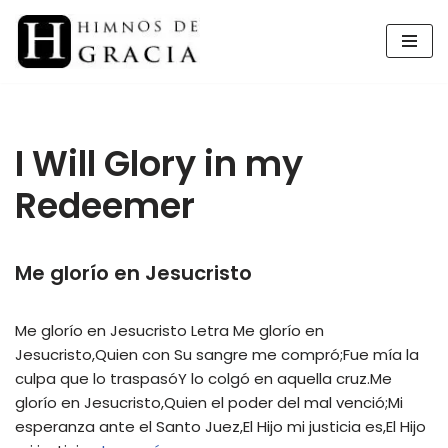
Saltar
al
contenido
I Will Glory in my
Redeemer
Me glorío en Jesucristo
Me glorío en Jesucristo Letra Me glorío en
Jesucristo,Quien con Su sangre me compró;Fue mía la
culpa que lo traspasóY lo colgó en aquella cruz.Me
glorío en Jesucristo,Quien el poder del mal venció;Mi
esperanza ante el Santo Juez,El Hijo mi justicia es,El Hijo