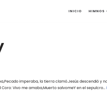
INICIO
HIMNOS
y
taba,Pecado imperaba, la tierra clamó.Jesús descendió y n
tad Coro: Vivo me amaba,Muerto salvomeY en el sepulcro…