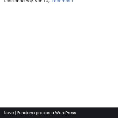
Desciende hoy. Ven Tú,…
Leer más »
Neve
| Funciona gracias a
WordPress