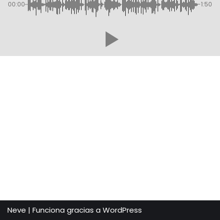
00:00
-1:50
Neve
| Funciona gracias a
WordPress