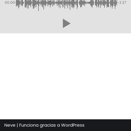
00:00
-2:27
Neve
| Funciona gracias a
WordPress