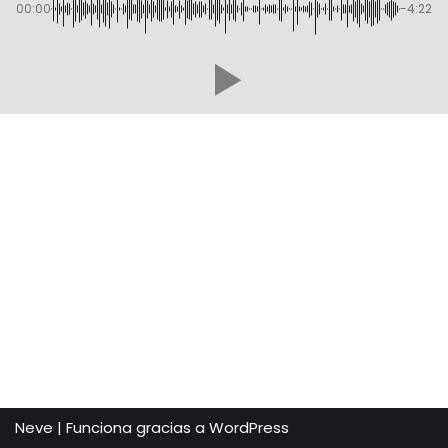
00:00
-4:22
Neve
| Funciona gracias a
WordPress