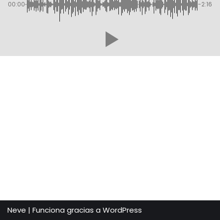
00:00
-2:16
Neve
| Funciona gracias a
WordPress